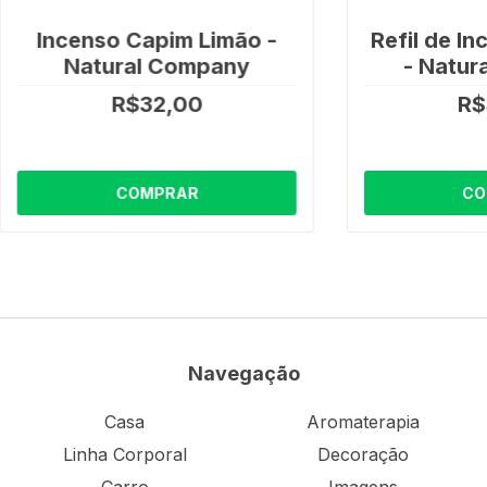
Incenso Capim Limão -
Refil de I
Natural Company
- Natur
R$32,00
R$
COMPRAR
CO
Navegação
Casa
Aromaterapia
Linha Corporal
Decoração
Carro
Imagens