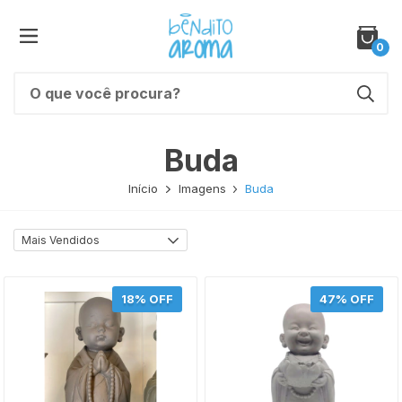
0
Buda
Início
Imagens
Buda
18
% OFF
47
% OFF