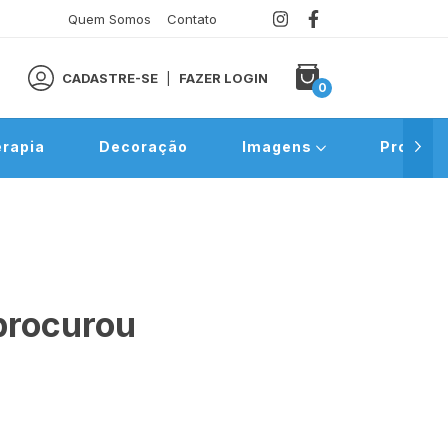
Quem Somos
Contato
CADASTRE-SE
|
FAZER LOGIN
0
rapia
Decoração
Imagens
Promoç
procurou