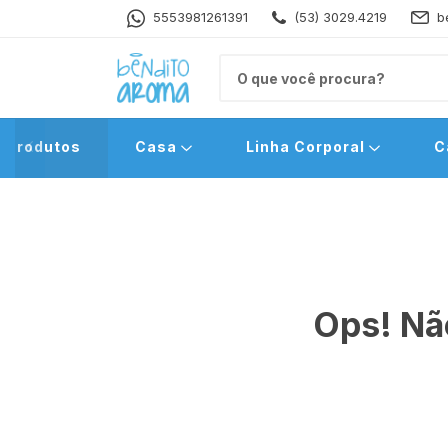
5553981261391
(53) 3029.4219
b
Produtos
Casa
Linha Corporal
C
Ops! Nã