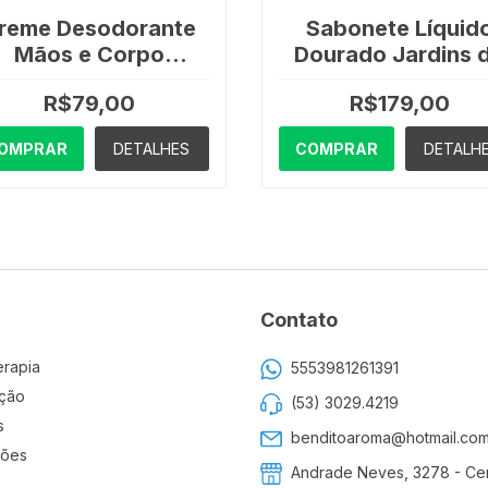
reme Desodorante
Sabonete Líquid
Mãos e Corpo
Dourado Jardins 
Lavanda Francesa
França 350ml -
R$79,00
R$179,00
Via Aroma - 200ml
Santho Aroma
OMPRAR
DETALHES
COMPRAR
DETALH
Contato
erapia
5553981261391
ção
(53) 3029.4219
s
benditoaroma@hotmail.co
ões
Andrade Neves, 3278 - Cen