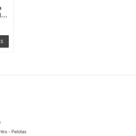
o
da
ES
m
tro - Pelotas