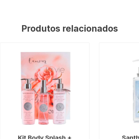
Produtos relacionados
Kit Body Splash +
Sant