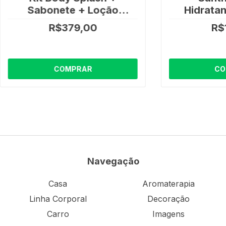
Sabonete + Loção
Hidratan
Perfumada L'amour de
Hortên
R$379,00
R$
Soi Dani Fernandes
COMPRAR
CO
Navegação
Casa
Aromaterapia
Linha Corporal
Decoração
Carro
Imagens