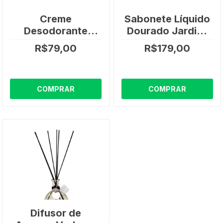
Creme
Sabonete Líquido
Desodorante
Dourado Jardins
Mãos e Corpo
da França 350ml -
R$79,00
R$179,00
Lavanda
Santho Aroma
Francesa Via
Aroma - 200ml
COMPRAR
COMPRAR
Difusor de