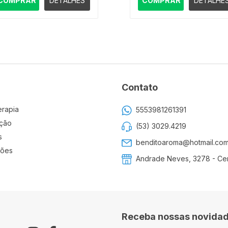
COMPRAR
DETALHES
COMPRAR
DETALHE
Contato
erapia
5553981261391
ção
(53) 3029.4219
s
benditoaroma@hotmail.co
ões
Andrade Neves, 3278 - Cen
Receba nossas novidad