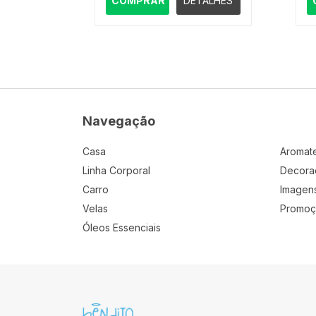
TALHES
COMPRAR
DETALHES
Navegação
Casa
Aromat
Linha Corporal
Decora
Carro
Imagen
Velas
Promoç
Óleos Essenciais