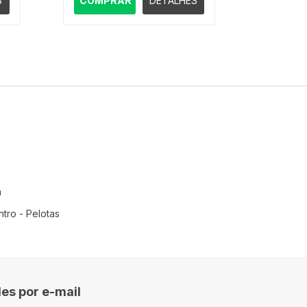
S
COMPRAR
DETALHES
COMP
m
tro - Pelotas
es por e-mail