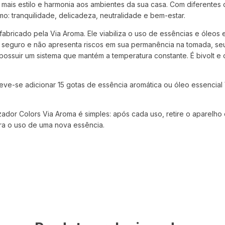
r mais estilo e harmonia aos ambientes da sua casa. Com diferentes 
: tranquilidade, delicadeza, neutralidade e bem-estar.
fabricado pela Via Aroma. Ele viabiliza o uso de essências e óleos
 é seguro e não apresenta riscos em sua permanência na tomada, se
ssuir um sistema que mantém a temperatura constante. É bivolt e o
eve-se adicionar 15 gotas de essência aromática ou óleo essencia
izador Colors Via Aroma é simples: após cada uso, retire o aparelho
ara o uso de uma nova essência.