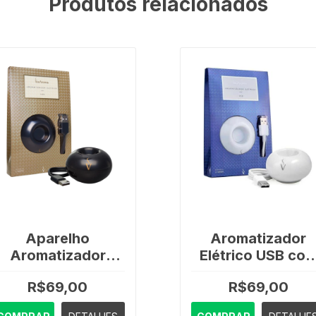
Produtos relacionados
Aparelho
Aromatizador
Aromatizador
Elétrico USB co
Elétrico Usb Via
Led – Via Aroma
R$69,00
R$69,00
Aroma