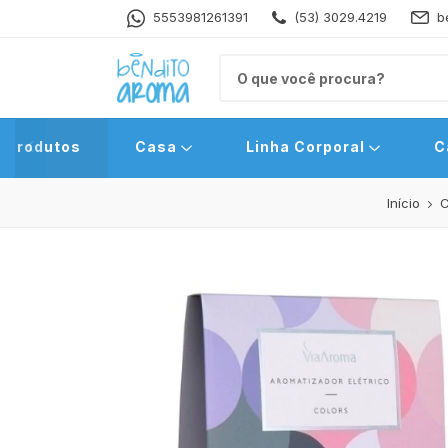
5553981261391
(53) 3029.4219
b
Produtos
Casa
Linha Corporal
C
Início