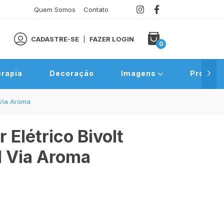
Quem Somos
Contato
CADASTRE-SE
|
FAZER LOGIN
0
rapia
Decoração
Imagens
Promoç
 Via Aroma
 Elétrico Bivolt
l Via Aroma