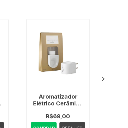
Aromatizador
Ar
m
Elétrico Cerâmica
Elé
Bivolt - Via Aroma
Bl
R$69,00