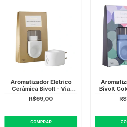
Aromatizador Elétrico
Aromatiza
Cerâmica Bivolt - Via
Bivolt Col
Aroma
A
R$69,00
R$
COMPRAR
CO